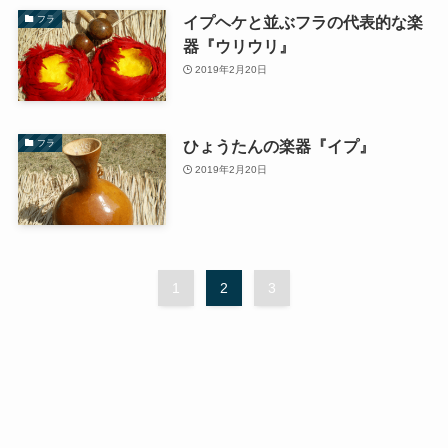
イプヘケと並ぶフラの代表的な楽
フラ
器『ウリウリ』
2019年2月20日
ひょうたんの楽器『イプ』
フラ
2019年2月20日
1
2
3