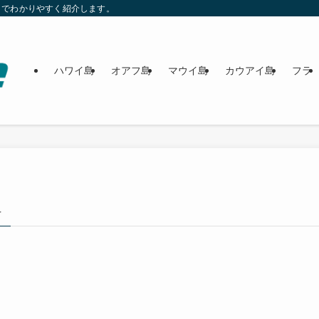
までわかりやすく紹介します。
ハワイ島
オアフ島
マウイ島
カウアイ島
フラ
–